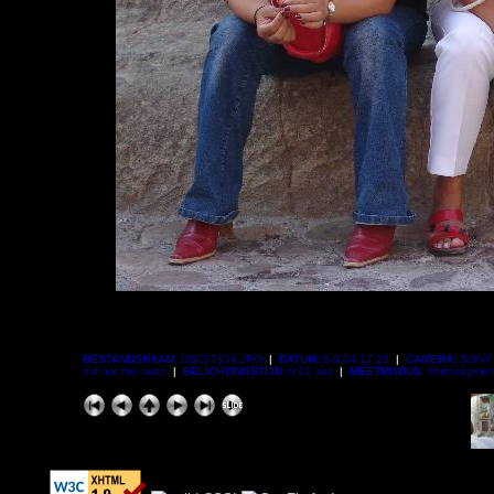
BESTANDSNAAM:
DSC07934.JPG
|
DATUM:
9-8-04 17:26
|
CAMERA:
SONY 
did not fire, auto
|
BELICHTINGSTIJD:
0.01 sec
|
MEETMODUS:
Multi-segme