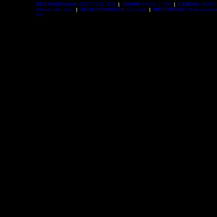
BESTANDSNAAM:
DSC07935.JPG
|
DATUM:
9-8-04 17:30
|
CAMERA:
SONY 
did not fire, auto
|
BELICHTINGSTIJD:
0.02 sec
|
MEETMODUS:
Multi-segme
64