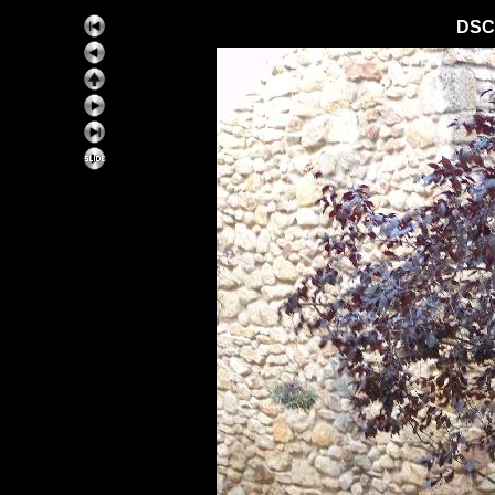
DSC
ExhibitPlus